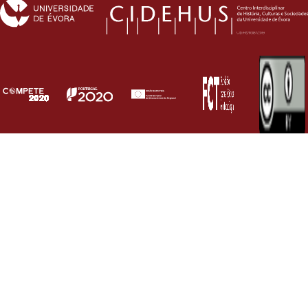
denominado «Portugal1758», que produziu
bons resultados.
O levantamento total e a respetiva
divulgação, com uma série de meta-dados
adicionais, para auxiliar as consultas dos
internautas, devem estar concluídos em 2019.
Fernanda Olival