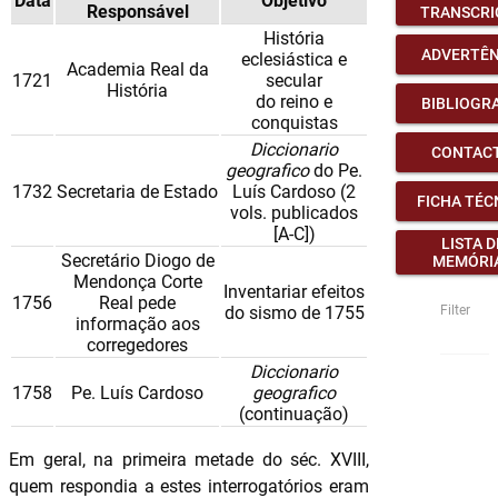
Data
Objetivo
Responsável
TRANSCRI
História
ADVERTÊN
eclesiástica e
Academia Real da
1721
secular
História
do reino e
BIBLIOGR
conquistas
Diccionario
CONTAC
geografico
do Pe.
1732
Secretaria de Estado
Luís Cardoso (2
FICHA TÉC
vols. publicados
[A-C])
LISTA D
Secretário Diogo de
MEMÓRI
Mendonça Corte
Inventariar efeitos
1756
Real pede
do sismo de 1755
Filter
informação aos
|
corregedores
Diccionario
1758
Pe. Luís Cardoso
geografico
(continuação)
Em geral, na primeira metade do séc. XVIII,
quem respondia a estes interrogatórios eram