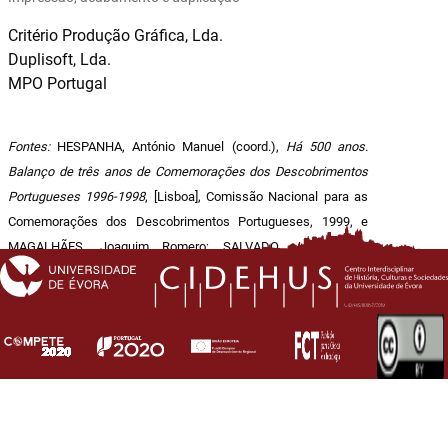
Critério Produção Gráfica, Lda.
Duplisoft, Lda.
MPO Portugal
Fontes:
HESPANHA, António Manuel (coord.),
Há 500 anos.
Balanço de três anos de Comemorações dos Descobrimentos
Portugueses 1996-1998
, [Lisboa], Comissão Nacional para as
Comemorações dos Descobrimentos Portugueses, 1999, e
MAGALHÃES, Joaquim Romero; SALVADO, João Paulo
(coords.),
Relatório de actividades: 1999-2001
, Lisboa,
Comissão Nacional para as Comemorações dos
Descobrimentos Portugueses, 2002.