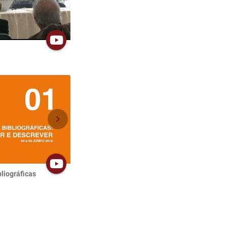
chevron_right
liográficas