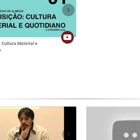
chevron_right
: Cultura Material e
o
chevron_right