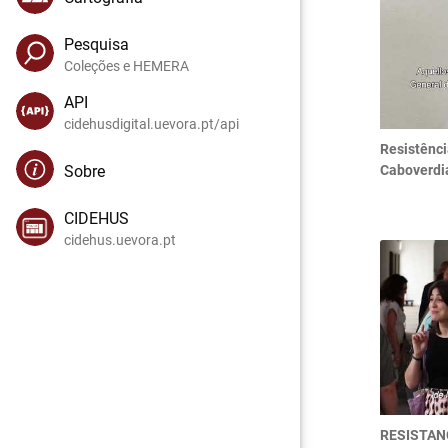
Pesquisa
Coleções e HEMERA
API
cidehusdigital.uevora.pt/api
Resistênci
Sobre
Caboverdi
CIDEHUS
cidehus.uevora.pt
RESISTANC