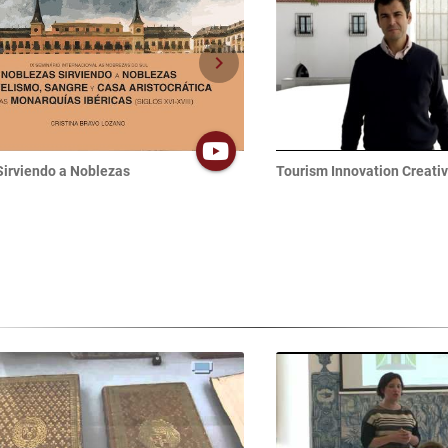
chevron_right
Sirviendo a Noblezas
Tourism Innovation Creati