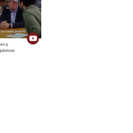
nes y
spánicos