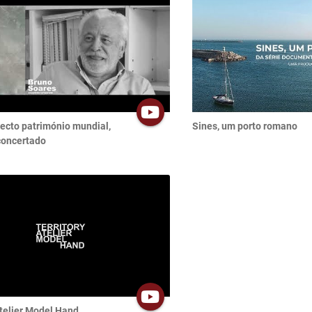
jecto património mundial,
Sines, um porto romano
concertado
Atelier Model Hand