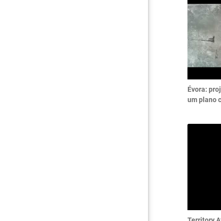
Évora: pro
um plano 
Territory 