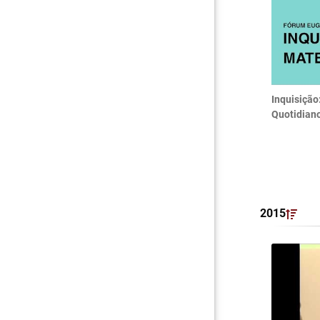
Inquisição
Quotidian
2015