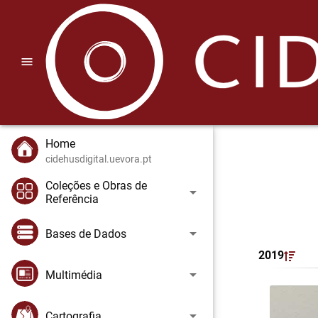
menu
Home
cidehusdigital.uevora.pt
Coleções e Obras de
arrow_drop_down
Referência
arrow_drop_down
Bases de Dados
2019
arrow_drop_down
Multimédia
arrow_drop_down
Cartografia