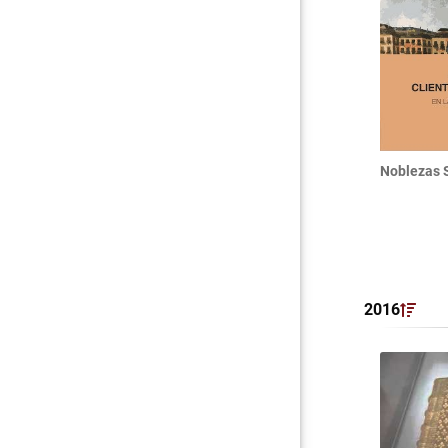
Noblezas 
2016